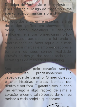
Designer de formação e com Mestrado
em Branding e Design de Moda, sou uma
apaixonada por marcas e branding.
Ao logo dos anos, entre estágios na área
do design gráfico, em showrooms de
moda, como freelancer e designer
gráfica em agências, o meu caminho foi-
se moldando aos poucos e fui tendo a
oportunidade de fazer aquilo que mais
amo: ajudar marcas e empreendedores a
tornarem os seus sonhos realidade,
através do design, das redes sociais, de
estratégias de marketing e branding.
Sou conduzida pelo coração, sempre
com muito profissionalismo e
capacidade de trabalho. O meu objetivo
é criar histórias, marcas, bonitas por
dentro e por fora. E garanto-vos: quando
me entrego a algo faço-o de alma e
coração, e como tal só posso dar o meu
melhor a cada projeto que abrace.​