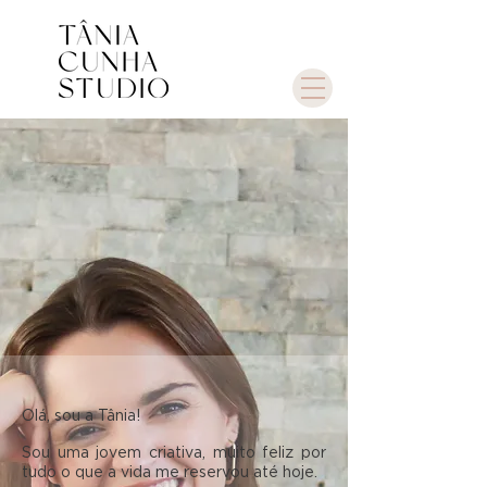
Olá, sou a Tânia!
Sou uma jovem criativa, muito feliz por
tudo o que a vida me reservou até hoje.