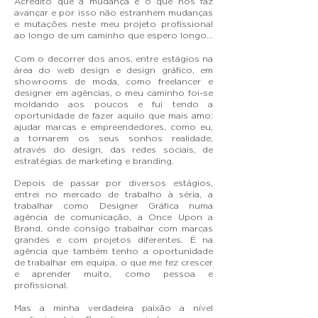
Acredito que a mudança é o que nos faz
avançar e por isso não estranhem mudanças
e mutações neste meu projeto profissional
ao longo de um caminho que espero longo...
Com o decorrer dos anos, entre estágios na
área do web design e design gráfico, em
showrooms de moda, como freelancer e
designer em agências, o meu caminho foi-se
moldando aos poucos e fui tendo a
oportunidade de fazer aquilo que mais amo:
ajudar marcas e empreendedores, como eu,
a tornarem os seus sonhos realidade,
através do design, das redes sociais, de
estratégias de marketing e branding.
Depois de passar por diversos estágios,
entrei no mercado de trabalho à séria, a
trabalhar como Designer Gráfica numa
agência de comunicação, a Once Upon a
Brand, onde consigo trabalhar com marcas
grandes e com projetos diferentes. É na
agência que também tenho a oportunidade
de trabalhar em equipa, o que me fez crescer
e aprender muito, como pessoa e
profissional.
Mas a minha verdadeira paixão a nível