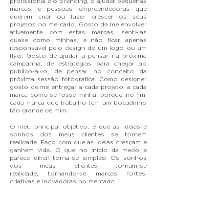
profissional é o Branding, o ajudar pequenas
marcas e pessoas empreendedoras que
querem criar ou fazer crescer os seus
projetos no mercado. Gosto de me envolver
ativamente com estas marcas, senti-las
quase como minhas, e não ficar apenas
responsável pelo design de um logo ou um
flyer. Gosto de ajudar a pensar na próxima
campanha, de estratégias para chegar ao
público-alvo, de pensar no conceito da
próxima sessão fotográfica. Como designer
gosto de me entregar a cada projeto, a cada
marca como se fosse minha, porque, no fim,
cada marca que trabalho tem um bocadinho
tão grande de mim.
O meu principal objetivo, é que as ideias e
sonhos dos meus clientes se tornem
realidade. Faço com que as ideias cresçam e
ganhem vida. O que no início dá medo e
parece difícil torna-se simples! Os sonhos
dos meus clientes tornam-se
realidade,
tornando-se marcas fortes,
criativas e inovadoras no mercado.
Nos últimos anos têm sido várias as
pessoas que chegam até mim não só para
criar o branding da sua marca, como